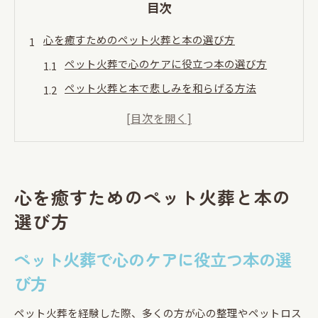
目次
心を癒すためのペット火葬と本の選び方
ペット火葬で心のケアに役立つ本の選び方
ペット火葬と本で悲しみを和らげる方法
ペット火葬後に読むべき本の特徴とポイント
心を癒す本とペット火葬を組み合わせる意義
ペット火葬前後で実感する本のサポート力
大切な存在を見送るペット火葬の知恵
心を癒すためのペット火葬と本の
ペット火葬の流れと後悔しないための知恵
選び方
大切なペット火葬で家族が心がけたいこと
ペット火葬で心のケアに役立つ本の選
ペット火葬のタイミングと安置方法のコツ
び方
ペット火葬で心残りを減らすための実践知識
ペット火葬に伴う心の整理と向き合い方
ペット火葬を経験した際、多くの方が心の整理やペットロス