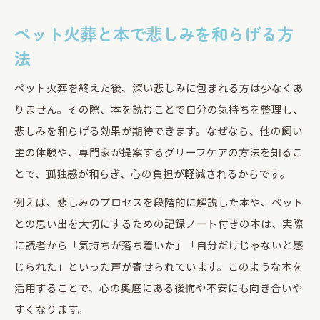
ペット火葬後に本で学ぶ心のケア方法
ペット火葬と本で悲しみを和らげる方
ペット火葬後の悲しみに寄り添う本の力
法
読書で実践するペット火葬後のグリーフケア
ペット火葬後の心を癒す本の探し方と選び方
ペット火葬を終えた後、深い悲しみに包まれる方は少なくあ
ペット火葬後の生活を支える本の活用術
りません。その際、本を読むことで自分の気持ちを整理し、
安らかなペット火葬を迎えるために知っておきたい
悲しみを和らげる効果が期待できます。なぜなら、他の飼い
こと
主の体験や、専門家が提案するグリーフケアの方法を知るこ
とで、孤独感が和らぎ、心の負担が軽減されるからです。
安らかなペット火葬のための事前準備と心構え
ペット火葬を迎える日に大切な家族のサポート
例えば、悲しみのプロセスを段階的に解説した本や、ペット
ペット火葬を安らかに行うための注意点
との思い出を大切にするための記録ノート付きの本は、実際
に読者から「気持ちが落ち着いた」「自分だけじゃないと感
ペット火葬で心の区切りをつける方法
じられた」といった声が寄せられています。このような本を
ペット火葬前後で意識したい心のケアのコツ
活用することで、心の奥底にある後悔や不安にも向き合いや
すくなります。