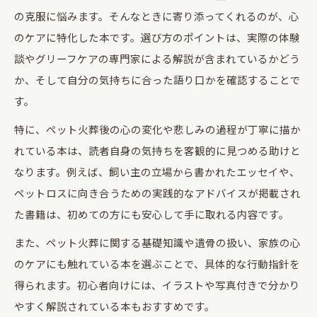
ペットロス克服に役立つ本と火葬知識
の克服に悩みます。そんなときに寄り添ってくれるのが、心
ペット火葬と本が支えるペットロス克服法
のケアに特化した本です。選び方のポイントは、実際の体験
談やグリーフケアの専門家による解説が含まれているかどう
ペットロスに役立つ本と火葬の実践知識
か、そして自分の気持ちに合った語り口かを確認することで
ペット火葬後の心の整理に本を活用する方法
す。
本で深めるペット火葬とグリーフケアの知識
特に、ペット火葬後の心の変化や悲しみの過程が丁寧に描か
辛いペットロス時に読む本の選び方と効果
れている本は、読者自身の気持ちを客観的に見つめる助けと
後悔しないお別れにはペット火葬の理解を
なります。例えば、飼い主の立場から書かれたエッセイや、
後悔しないためのペット火葬の基礎知識
ペットロスに向き合うための実践的なアドバイスが掲載され
ペット火葬前に知るべき心構えと準備
た書籍は、初めての方にも安心して手に取れる内容です。
ペット火葬で迷わないためのポイント整理
また、ペット火葬に関する基礎知識や遺骨の扱い、家族の心
家族全員で考えるペット火葬のあり方
のケアにも触れている本を選ぶことで、具体的な行動指針を
お別れに後悔しない心のケアとペット火葬
得られます。初心者向けには、イラストや写真付きで分かり
本を通じて知るペット火葬後の心のケア
やすく解説されている本もおすすめです。